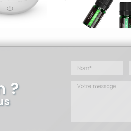
n ?
us