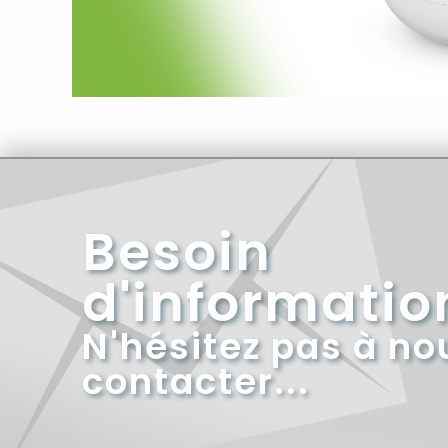
Besoin
d'informatio
N'hésitez pas à no
contacter...