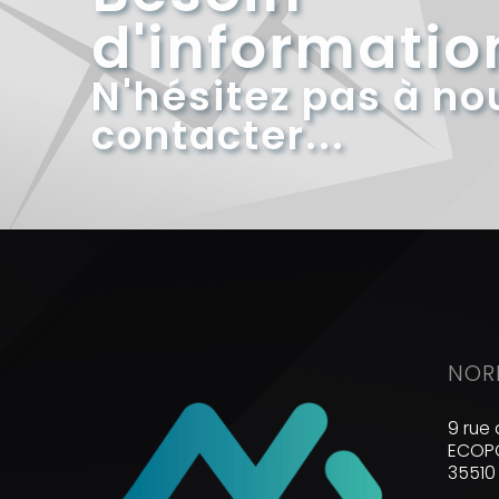
d'informatio
N'hésitez pas à no
contacter...
NOR
9 rue 
ECOPO
35510