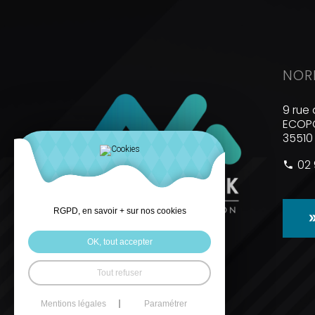
NOR
9 rue 
ECOPO
35510
02 
RGPD, en savoir + sur nos cookies
OK, tout accepter
Tout refuser
Mentions légales
Paramétrer