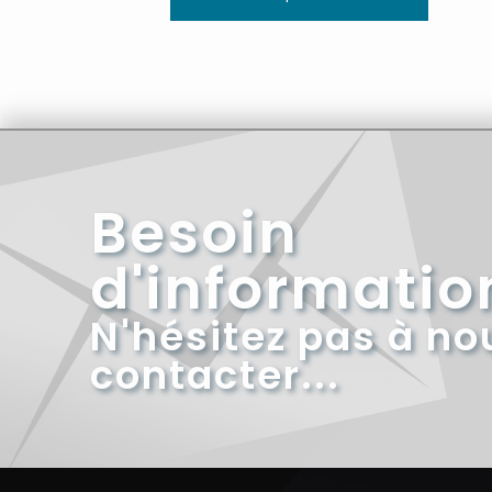
Besoin
d'informatio
N'hésitez pas à no
contacter...