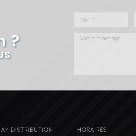
n ?
us
IAK DISTRIBUTION
HORAIRES